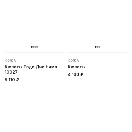
КОЖА
КОЖА
Кюлоты Поди Дио Нима
Кюлоты
10027
4 130 ₽
5 110 ₽