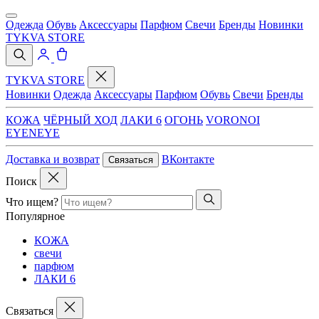
Одежда
Обувь
Аксессуары
Парфюм
Свечи
Бренды
Новинки
TYKVA STORE
TYKVA STORE
Новинки
Одежда
Аксессуары
Парфюм
Обувь
Свечи
Бренды
КОЖА
ЧЁРНЫЙ ХОД
ЛАКИ 6
ОГОНЬ
VORONOI
EYENEYE
Доставка и возврат
ВКонтакте
Связаться
Поиск
Что ищем?
Популярное
КОЖА
свечи
парфюм
ЛАКИ 6
Связаться