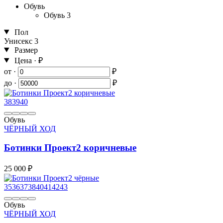
Обувь
Обувь
3
Пол
Унисекс
3
Размер
Цена · ₽
от ·
₽
до ·
₽
38
39
40
Обувь
ЧЁРНЫЙ ХОД
Ботинки Проект2 коричневые
25 000 ₽
35
36
37
38
40
41
42
43
Обувь
ЧЁРНЫЙ ХОД