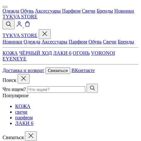
Одежда
Обувь
Аксессуары
Парфюм
Свечи
Бренды
Новинки
TYKVA STORE
TYKVA STORE
Новинки
Одежда
Аксессуары
Парфюм
Обувь
Свечи
Бренды
КОЖА
ЧЁРНЫЙ ХОД
ЛАКИ 6
ОГОНЬ
VORONOI
EYENEYE
Доставка и возврат
ВКонтакте
Связаться
Поиск
Что ищем?
Популярное
КОЖА
свечи
парфюм
ЛАКИ 6
Связаться