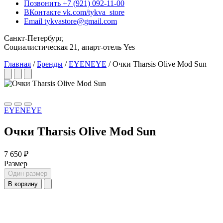
Позвонить
+7 (921) 092-11-00
ВКонтакте
vk.com/tykva_store
Email
tykvastore@gmail.com
Санкт-Петербург,
Социалистическая 21, апарт-отель Yes
Главная
/
Бренды
/
EYENEYE
/
Очки Tharsis Olive Mod Sun
EYENEYE
Очки Tharsis Olive Mod Sun
7 650 ₽
Размер
Один размер
В корзину