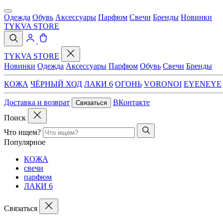
Одежда
Обувь
Аксессуары
Парфюм
Свечи
Бренды
Новинки
TYKVA STORE
TYKVA STORE
Новинки
Одежда
Аксессуары
Парфюм
Обувь
Свечи
Бренды
КОЖА
ЧЁРНЫЙ ХОД
ЛАКИ 6
ОГОНЬ
VORONOI
EYENEYE
Доставка и возврат
ВКонтакте
Связаться
Поиск
Что ищем?
Популярное
КОЖА
свечи
парфюм
ЛАКИ 6
Связаться