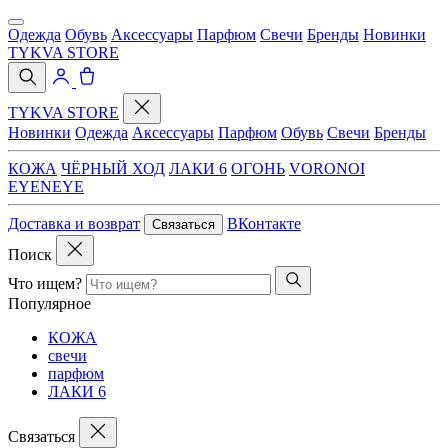
Одежда
Обувь
Аксессуары
Парфюм
Свечи
Бренды
Новинки
TYKVA STORE
TYKVA STORE
Новинки
Одежда
Аксессуары
Парфюм
Обувь
Свечи
Бренды
КОЖА
ЧЁРНЫЙ ХОД
ЛАКИ 6
ОГОНЬ
VORONOI
EYENEYE
Доставка и возврат
ВКонтакте
Связаться
Поиск
Что ищем?
Популярное
КОЖА
свечи
парфюм
ЛАКИ 6
Связаться