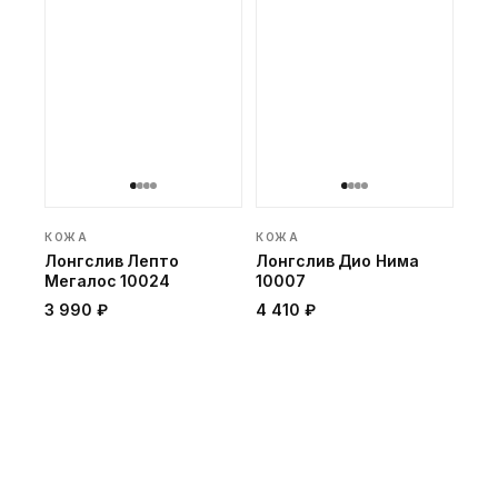
КОЖА
КОЖА
Лонгслив Лепто
Лонгслив Дио Нима
Мегалос 10024
10007
3 990 ₽
4 410 ₽