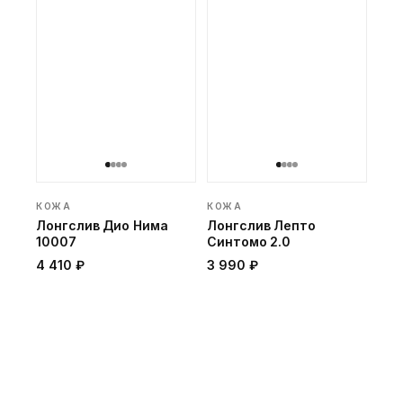
КОЖА
КОЖА
Лонгслив Дио Нима
Лонгслив Лепто
10007
Синтомо 2.0
4 410 ₽
3 990 ₽