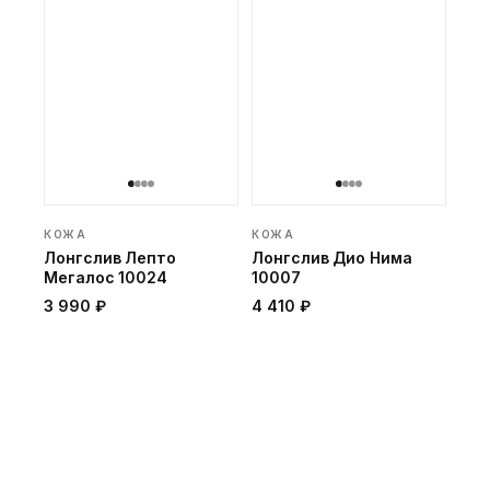
КОЖА
КОЖА
Лонгслив Лепто
Лонгслив Дио Нима
Мегалос 10024
10007
3 990 ₽
4 410 ₽