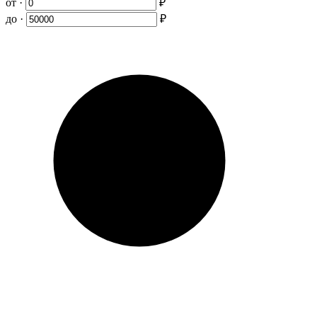
от ·
₽
до ·
₽