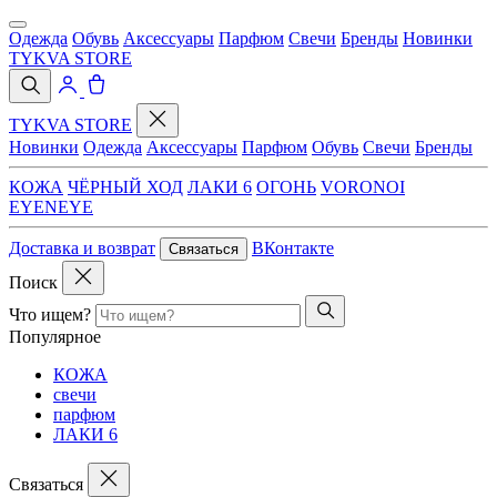
Одежда
Обувь
Аксессуары
Парфюм
Свечи
Бренды
Новинки
TYKVA STORE
TYKVA STORE
Новинки
Одежда
Аксессуары
Парфюм
Обувь
Свечи
Бренды
КОЖА
ЧЁРНЫЙ ХОД
ЛАКИ 6
ОГОНЬ
VORONOI
EYENEYE
Доставка и возврат
ВКонтакте
Связаться
Поиск
Что ищем?
Популярное
КОЖА
свечи
парфюм
ЛАКИ 6
Связаться