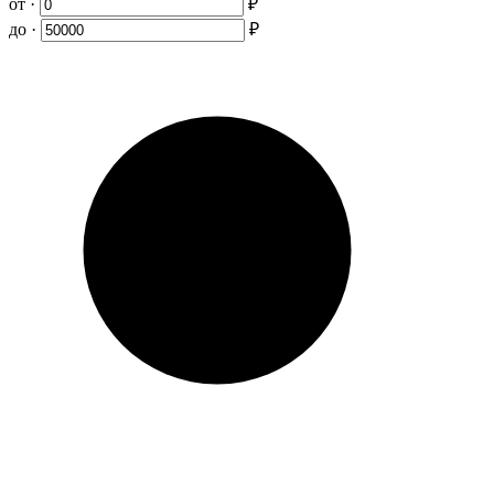
от ·
₽
до ·
₽