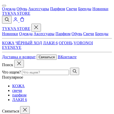
Одежда
Обувь
Аксессуары
Парфюм
Свечи
Бренды
Новинки
TYKVA STORE
TYKVA STORE
Новинки
Одежда
Аксессуары
Парфюм
Обувь
Свечи
Бренды
КОЖА
ЧЁРНЫЙ ХОД
ЛАКИ 6
ОГОНЬ
VORONOI
EYENEYE
Доставка и возврат
ВКонтакте
Связаться
Поиск
Что ищем?
Популярное
КОЖА
свечи
парфюм
ЛАКИ 6
Связаться