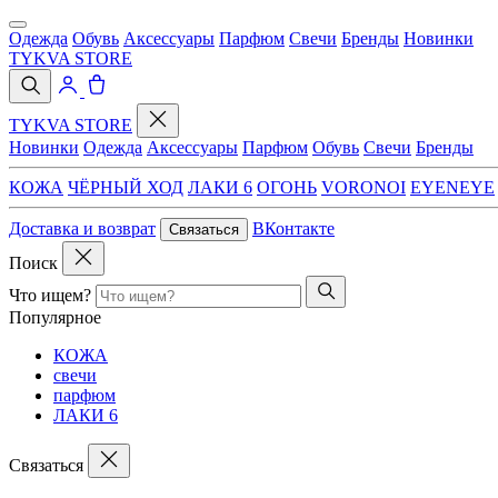
Одежда
Обувь
Аксессуары
Парфюм
Свечи
Бренды
Новинки
TYKVA STORE
TYKVA STORE
Новинки
Одежда
Аксессуары
Парфюм
Обувь
Свечи
Бренды
КОЖА
ЧЁРНЫЙ ХОД
ЛАКИ 6
ОГОНЬ
VORONOI
EYENEYE
Доставка и возврат
ВКонтакте
Связаться
Поиск
Что ищем?
Популярное
КОЖА
свечи
парфюм
ЛАКИ 6
Связаться