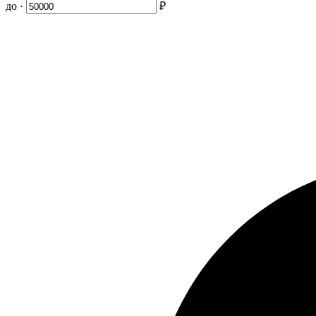
до ·
₽