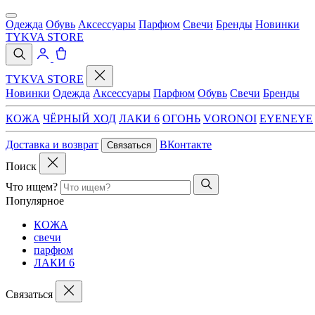
Одежда
Обувь
Аксессуары
Парфюм
Свечи
Бренды
Новинки
TYKVA STORE
TYKVA STORE
Новинки
Одежда
Аксессуары
Парфюм
Обувь
Свечи
Бренды
КОЖА
ЧЁРНЫЙ ХОД
ЛАКИ 6
ОГОНЬ
VORONOI
EYENEYE
Доставка и возврат
ВКонтакте
Связаться
Поиск
Что ищем?
Популярное
КОЖА
свечи
парфюм
ЛАКИ 6
Связаться