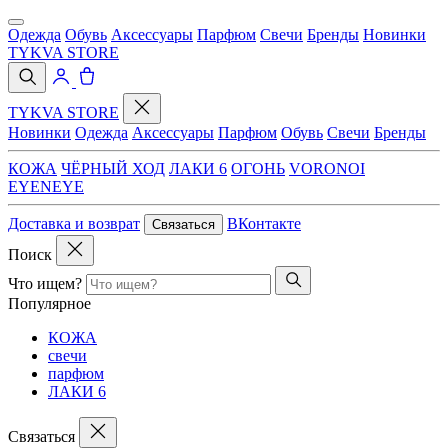
Одежда
Обувь
Аксессуары
Парфюм
Свечи
Бренды
Новинки
TYKVA STORE
TYKVA STORE
Новинки
Одежда
Аксессуары
Парфюм
Обувь
Свечи
Бренды
КОЖА
ЧЁРНЫЙ ХОД
ЛАКИ 6
ОГОНЬ
VORONOI
EYENEYE
Доставка и возврат
ВКонтакте
Связаться
Поиск
Что ищем?
Популярное
КОЖА
свечи
парфюм
ЛАКИ 6
Связаться