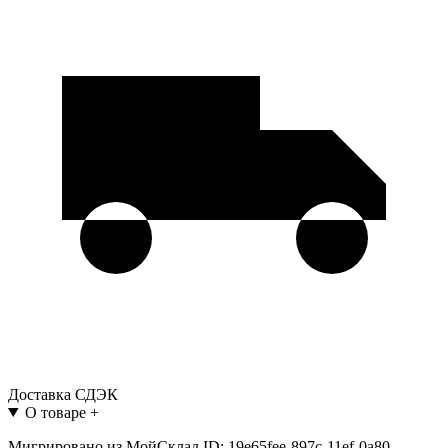
Доставка СДЭК
О товаре
+
Мигрировано из МойСклад ID: 19e65fee-897c-11ef-0a80-