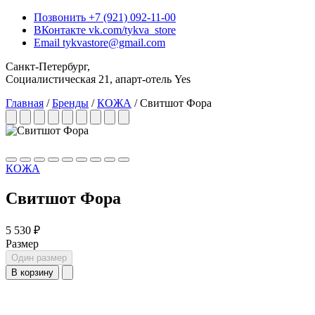
Позвонить
+7 (921) 092-11-00
ВКонтакте
vk.com/tykva_store
Email
tykvastore@gmail.com
Санкт-Петербург,
Социалистическая 21, апарт-отель Yes
Главная
/
Бренды
/
КОЖА
/
Свитшот Фора
КОЖА
Свитшот Фора
5 530 ₽
Размер
Один размер
В корзину