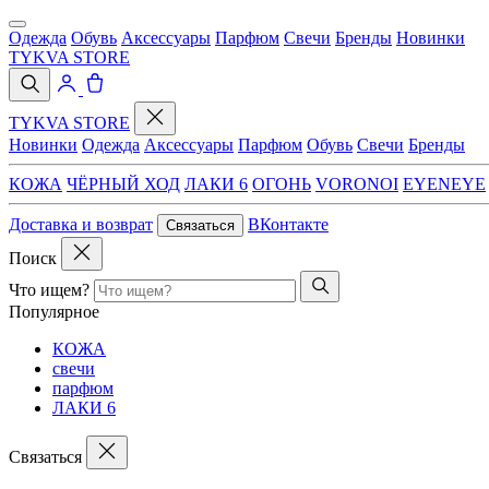
Одежда
Обувь
Аксессуары
Парфюм
Свечи
Бренды
Новинки
TYKVA STORE
TYKVA STORE
Новинки
Одежда
Аксессуары
Парфюм
Обувь
Свечи
Бренды
КОЖА
ЧЁРНЫЙ ХОД
ЛАКИ 6
ОГОНЬ
VORONOI
EYENEYE
Доставка и возврат
ВКонтакте
Связаться
Поиск
Что ищем?
Популярное
КОЖА
свечи
парфюм
ЛАКИ 6
Связаться