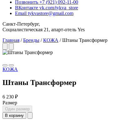
Позвонить
+7 (921) 092-11-00
ВКонтакте
vk.com/tykva_store
Email
tykvastore@gmail.com
Санкт-Петербург,
Социалистическая 21, апарт-отель Yes
Главная
/
Бренды
/
КОЖА
/
Штаны Трансформер
КОЖА
Штаны Трансформер
6 230 ₽
Размер
Один размер
В корзину