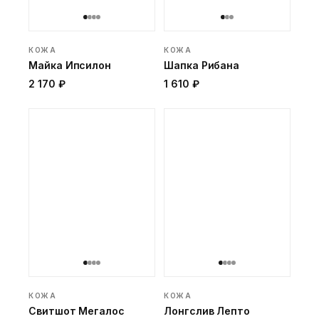
КОЖА
КОЖА
Майка Ипсилон
Шапка Рибана
2 170 ₽
1 610 ₽
КОЖА
КОЖА
Свитшот Мегалос
Лонгслив Лепто