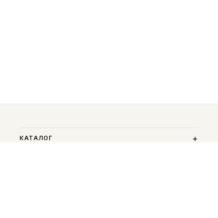
КАТАЛОГ
ПОМОЩЬ
О БРЕНДЕ
КОНТАКТЫ
Санкт-Петербург,