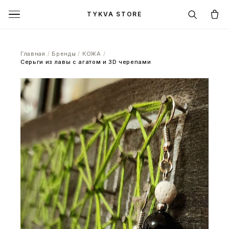
TYKVA STORE
Главная
/
Бренды
/
КОЖА
/
Серьги из лавы с агатом и 3D черепами