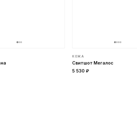
КОЖА
ана
Свитшот Мегалос
5 530 ₽