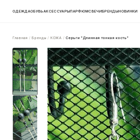
ОДЕЖДА
ОБУВЬ
АКСЕССУАРЫ
ПАРФЮМ
СВЕЧИ
БРЕНДЫ
НОВИНКИ
Главная
/
Бренды
/
КОЖА
/
Серьги "Длинная тонкая кость"