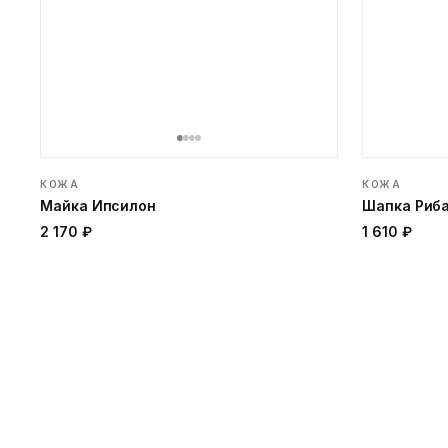
КОЖА
КОЖА
Майка Ипсилон
Шапка Риб
2 170 ₽
1 610 ₽