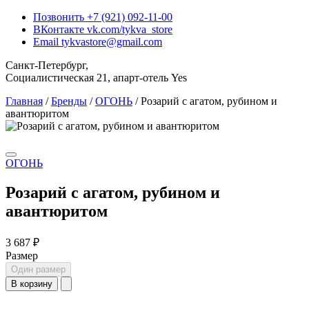
Позвонить
+7 (921) 092-11-00
ВКонтакте
vk.com/tykva_store
Email
tykvastore@gmail.com
Санкт-Петербург,
Социалистическая 21, апарт-отель Yes
Главная
/
Бренды
/
ОГОНЬ
/
Розарий с агатом, рубином и
авантюритом
ОГОНЬ
Розарий с агатом, рубином и
авантюритом
3 687 ₽
Размер
Один размер
В корзину