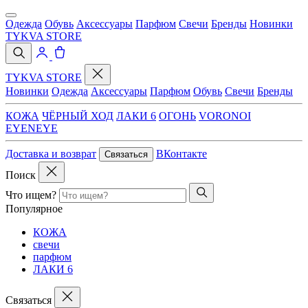
Одежда
Обувь
Аксессуары
Парфюм
Свечи
Бренды
Новинки
TYKVA STORE
TYKVA STORE
Новинки
Одежда
Аксессуары
Парфюм
Обувь
Свечи
Бренды
КОЖА
ЧЁРНЫЙ ХОД
ЛАКИ 6
ОГОНЬ
VORONOI
EYENEYE
Доставка и возврат
ВКонтакте
Связаться
Поиск
Что ищем?
Популярное
КОЖА
свечи
парфюм
ЛАКИ 6
Связаться