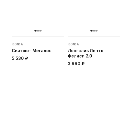
КОЖА
КОЖА
Свитшот Мегалос
Лонгслив Лепто
Фелиси 2.0
5 530 ₽
3 990 ₽