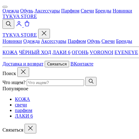
Одежда
Обувь
Аксессуары
Парфюм
Свечи
Бренды
Новинки
TYKVA STORE
TYKVA STORE
Новинки
Одежда
Аксессуары
Парфюм
Обувь
Свечи
Бренды
КОЖА
ЧЁРНЫЙ ХОД
ЛАКИ 6
ОГОНЬ
VORONOI
EYENEYE
Доставка и возврат
ВКонтакте
Связаться
Поиск
Что ищем?
Популярное
КОЖА
свечи
парфюм
ЛАКИ 6
Связаться