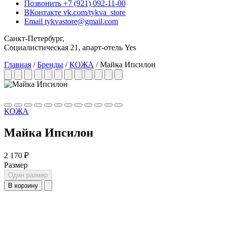
Позвонить
+7 (921) 092-11-00
ВКонтакте
vk.com/tykva_store
Email
tykvastore@gmail.com
Санкт-Петербург,
Социалистическая 21, апарт-отель Yes
Главная
/
Бренды
/
КОЖА
/
Майка Ипсилон
КОЖА
Майка Ипсилон
2 170 ₽
Размер
Один размер
В корзину