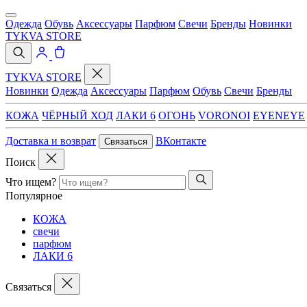
Одежда
Обувь
Аксессуары
Парфюм
Свечи
Бренды
Новинки
TYKVA STORE
TYKVA STORE
Новинки
Одежда
Аксессуары
Парфюм
Обувь
Свечи
Бренды
КОЖА
ЧЁРНЫЙ ХОД
ЛАКИ 6
ОГОНЬ
VORONOI
EYENEYE
Доставка и возврат
ВКонтакте
Связаться
Поиск
Что ищем?
Популярное
КОЖА
свечи
парфюм
ЛАКИ 6
Связаться