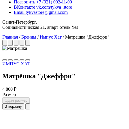
Позвонить
+7 (921) 092-11-00
ВКонтакте
vk.com/tykva_store
Email
tykvastore@gmail.com
Санкт-Петербург,
Социалистическая 21, апарт-отель Yes
Главная
/
Бренды
/
Импус Хат
/
Матрёшка "Джеффри"
ИМПУС ХАТ
Матрёшка "Джеффри"
4 800 ₽
Размер
Один размер
В корзину