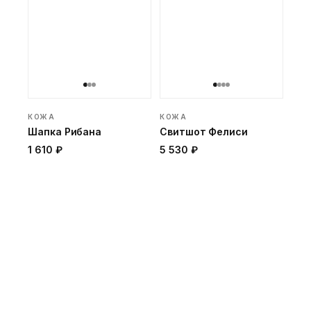
КОЖА
КОЖА
Шапка Рибана
Свитшот Фелиси
1 610 ₽
5 530 ₽