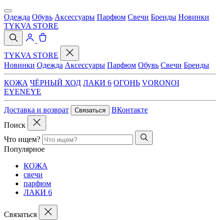
Одежда
Обувь
Аксессуары
Парфюм
Свечи
Бренды
Новинки
TYKVA STORE
TYKVA STORE
Новинки
Одежда
Аксессуары
Парфюм
Обувь
Свечи
Бренды
КОЖА
ЧЁРНЫЙ ХОД
ЛАКИ 6
ОГОНЬ
VORONOI
EYENEYE
Доставка и возврат
ВКонтакте
Связаться
Поиск
Что ищем?
Популярное
КОЖА
свечи
парфюм
ЛАКИ 6
Связаться