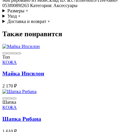
Мигрировано из МойСклад ID: acc7a1b8-80b3-11ee-0a80-
053f0089f263 Категория: Аксессуары
Размеры
+
Уход
+
Доставка и возврат
+
Также понравится
Топ
КОЖА
Майка Ипсилон
2 170 ₽
Шапка
КОЖА
Шапка Рибана
1 610 ₽