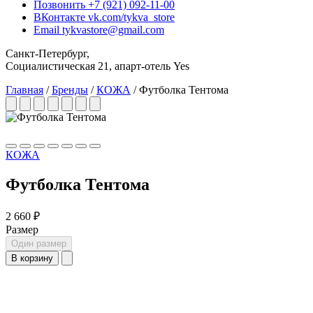
Позвонить
+7 (921) 092-11-00
ВКонтакте
vk.com/tykva_store
Email
tykvastore@gmail.com
Санкт-Петербург,
Социалистическая 21, апарт-отель Yes
Главная
/
Бренды
/
КОЖА
/
Футболка Тентома
КОЖА
Футболка Тентома
2 660 ₽
Размер
Один размер
В корзину