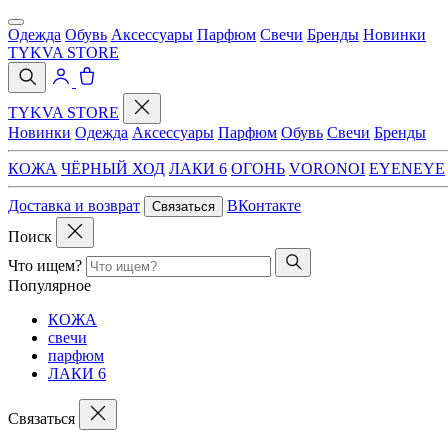
Одежда
Обувь
Аксессуары
Парфюм
Свечи
Бренды
Новинки
TYKVA STORE
TYKVA STORE
Новинки
Одежда
Аксессуары
Парфюм
Обувь
Свечи
Бренды
КОЖА
ЧЁРНЫЙ ХОД
ЛАКИ 6
ОГОНЬ
VORONOI
EYENEYE
Доставка и возврат
ВКонтакте
Связаться
Поиск
Что ищем?
Популярное
КОЖА
свечи
парфюм
ЛАКИ 6
Связаться