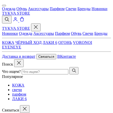
Одежда
Обувь
Аксессуары
Парфюм
Свечи
Бренды
Новинки
TYKVA STORE
TYKVA STORE
Новинки
Одежда
Аксессуары
Парфюм
Обувь
Свечи
Бренды
КОЖА
ЧЁРНЫЙ ХОД
ЛАКИ 6
ОГОНЬ
VORONOI
EYENEYE
Доставка и возврат
ВКонтакте
Связаться
Поиск
Что ищем?
Популярное
КОЖА
свечи
парфюм
ЛАКИ 6
Связаться