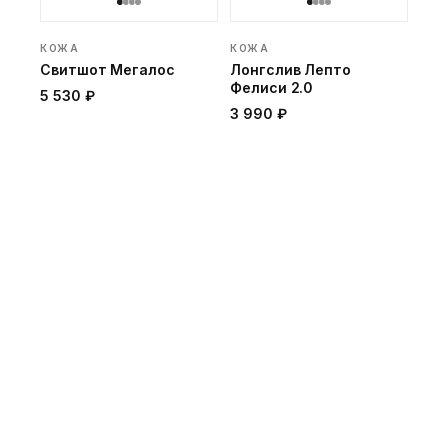
КОЖА
КОЖА
Свитшот Мегалос
Лонгслив Лепто
Фелиси 2.0
5 530 ₽
3 990 ₽