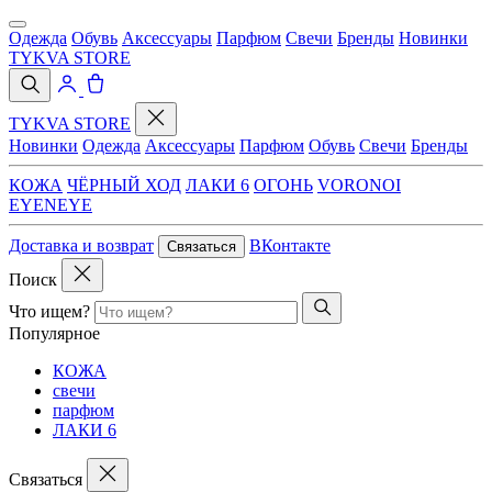
Одежда
Обувь
Аксессуары
Парфюм
Свечи
Бренды
Новинки
TYKVA STORE
TYKVA STORE
Новинки
Одежда
Аксессуары
Парфюм
Обувь
Свечи
Бренды
КОЖА
ЧЁРНЫЙ ХОД
ЛАКИ 6
ОГОНЬ
VORONOI
EYENEYE
Доставка и возврат
ВКонтакте
Связаться
Поиск
Что ищем?
Популярное
КОЖА
свечи
парфюм
ЛАКИ 6
Связаться