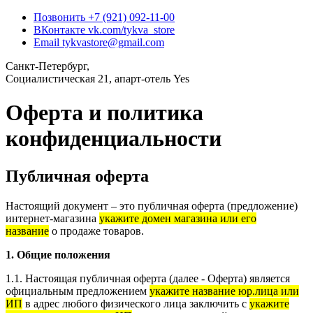
Позвонить
+7 (921) 092-11-00
ВКонтакте
vk.com/tykva_store
Email
tykvastore@gmail.com
Санкт-Петербург,
Социалистическая 21, апарт-отель Yes
Оферта и политика
конфиденциальности
Публичная оферта
Настоящий документ – это публичная оферта (предложение)
интернет-магазина
укажите домен магазина или его
название
о продаже товаров.
1. Общие положения
1.1. Настоящая публичная оферта (далее - Оферта) является
официальным предложением
укажите название юр.лица или
ИП
в адрес любого физического лица заключить с
укажите