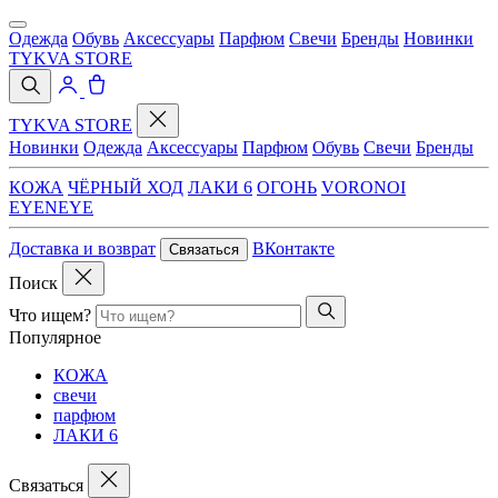
Одежда
Обувь
Аксессуары
Парфюм
Свечи
Бренды
Новинки
TYKVA STORE
TYKVA STORE
Новинки
Одежда
Аксессуары
Парфюм
Обувь
Свечи
Бренды
КОЖА
ЧЁРНЫЙ ХОД
ЛАКИ 6
ОГОНЬ
VORONOI
EYENEYE
Доставка и возврат
ВКонтакте
Связаться
Поиск
Что ищем?
Популярное
КОЖА
свечи
парфюм
ЛАКИ 6
Связаться